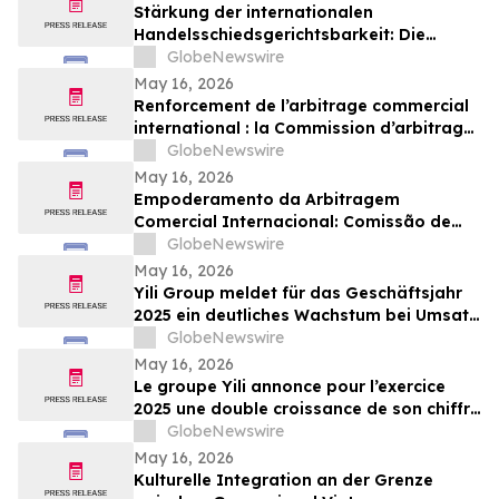
Stärkung der internationalen
Handelsschiedsgerichtsbarkeit: Die
Schiedsgerichtskommission von
GlobeNewswire
Guangzhou ruft weltweit zur Bewerbung
May 16, 2026
für ihr Schiedsrichtergremium auf
Renforcement de l’arbitrage commercial
international : la Commission d’arbitrage
de Guangzhou lance un appel à
GlobeNewswire
candidatures international pour son
May 16, 2026
panel d’arbitres
Empoderamento da Arbitragem
Comercial Internacional: Comissão de
Arbitragem de Guangzhou Abre
GlobeNewswire
Inscrições Globais para Painel de
May 16, 2026
Árbitros
Yili Group meldet für das Geschäftsjahr
2025 ein deutliches Wachstum bei Umsatz
und Gewinn; seit dem Börsengang vor 30
GlobeNewswire
Jahren ist der Umsatz um das 500-Fache
May 16, 2026
gestiegen
Le groupe Yili annonce pour l’exercice
2025 une double croissance de son chiffre
d’affaires et de ses bénéfices, marquant
GlobeNewswire
ainsi une multiplication par 500 de son
May 16, 2026
chiffre d’affaires en 30 ans depuis son
Kulturelle Integration an der Grenze
introduction en bourse