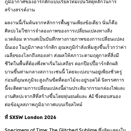
ภูมิอากาศของอาร์กติกแบบเรียลไทม์เป็นวัสดุหลักในการ
สร้างสรรค์งาน
ผลงานนี้เริ่มต้นจากหลักการพื้นฐานเพียงข้อเดียว นั่นก็คือ
ศิลปะไม่ใช่การจำลองภาพของการเปลี่ยนแปลงทางสิ่ง
แวดล้อม หากแต่เป็นบันทึกทางกายภาพของการเปลี่ยนแปลง
นั้นเอง ในภูมิภาคอาร์กติก อุณหภูมิกำลังเพิ่มสูงขึ้นเร็วกว่าค่า
เฉลี่ยของโลกถึงสองเท่า ส่งผลให้สภาวะตามฤดูกาลที่สิ่งมี
ชีวิตในพื้นที่ต้องพึ่งพาเริ่มไม่เสถียร ดอกป๊อปปี้อาร์กติกผลิ
บานขึ้นท่ามกลางสภาวะเช่นนี้ โดยจะเบ่งบานอยู่เพียงชั่วครู่
ก่อนที่อุณหภูมิจะสูงเกินขีดที่ดอกไม้จะอยู่รอดได้ นิทรรศการ
นี้จะติดตามการเปลี่ยนแปลงนี้ผ่านประติมากรรมกล่องไฟและ
งานศิลปะจากสีที่สร้างขึ้นโดยหุ่นยนต์และ AI ซึ่งตอบสนอง
ต่อข้อมูลสภาพภูมิอากาศแบบเรียลไทม์
ที่ SXSW London 2026
Specimens of Time: The Glitched Sublime
ซึ่งจัดแสดงใน