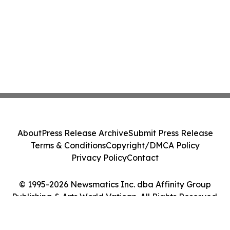
About
Press Release Archive
Submit Press Release
Terms & Conditions
Copyright/DMCA Policy
Privacy Policy
Contact
© 1995-2026 Newsmatics Inc. dba Affinity Group
Publishing & Arts World Vatican. All Rights Reserved.
Cookie Settings / Your Privacy Choices