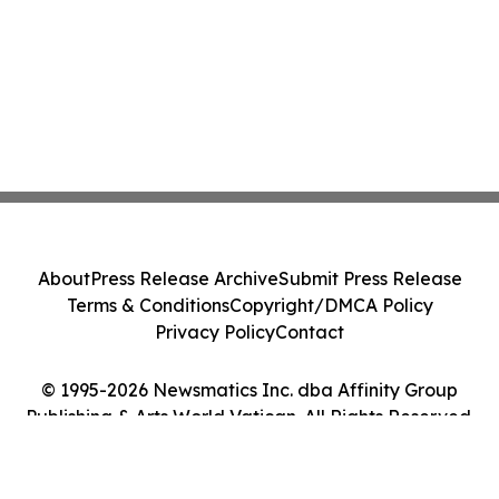
About
Press Release Archive
Submit Press Release
Terms & Conditions
Copyright/DMCA Policy
Privacy Policy
Contact
© 1995-2026 Newsmatics Inc. dba Affinity Group
Publishing & Arts World Vatican. All Rights Reserved.
Cookie Settings / Your Privacy Choices